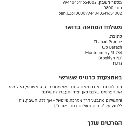
מספר חשבון: 994404341654002
קוד: 0800
Iban:CZ6108009944040341654002
משלוח המחאה בדואר
כתובת:
Chabad Prague
C/o Barash
734 Montgomery St
Brooklyn N.Y.
11213
באמצעות כרטיס אשראי
ניתן לתרום בצורה מאובטחת באמצעות כרטיס אשראי, נא למלא
את הפרטים שלכם כאן ומיד ותעברו לתשלום:
(התשלום מתבצע דרך מערכת פייפאל - אף ללא חשבון. ניתן
ללחוץ על "המשך תשלום בתור אורח".)
הפרטים שלך